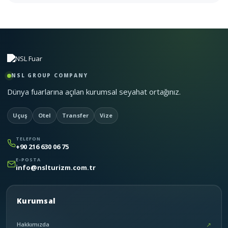
NSL GROUP COMPANY
Dünya fuarlarına açılan kurumsal seyahat ortağınız.
Uçuş
Otel
Transfer
Vize
TELEFON
+90 216 630 06 75
E-POSTA
info@nslturizm.com.tr
Kurumsal
Hakkımızda
↗