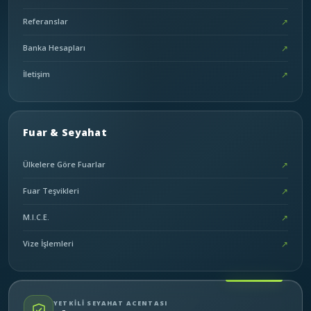
Referanslar
↗
Banka Hesapları
↗
İletişim
↗
Fuar & Seyahat
Ülkelere Göre Fuarlar
↗
Fuar Teşvikleri
↗
M.I.C.E.
↗
Vize İşlemleri
↗
YETKİLİ SEYAHAT ACENTASI