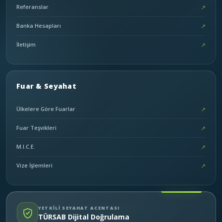
Referanslar
↗
Banka Hesapları
↗
İletişim
↗
Fuar & Seyahat
Ülkelere Göre Fuarlar
↗
Fuar Teşvikleri
↗
M.I.C.E.
↗
Vize İşlemleri
↗
YETKİLİ SEYAHAT ACENTASI
TÜRSAB Dijital Doğrulama