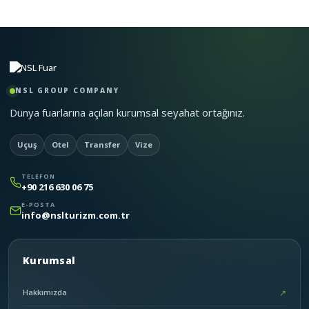
NSL GROUP COMPANY
Dünya fuarlarına açılan kurumsal seyahat ortağınız.
Uçuş
Otel
Transfer
Vize
TELEFON
+90 216 630 06 75
E-POSTA
info@nslturizm.com.tr
Kurumsal
Hakkımızda
↗