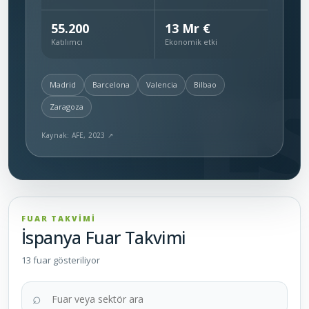
55.200
13 Mr €
Katılımcı
Ekonomik etki
Madrid
Barcelona
Valencia
Bilbao
Zaragoza
Kaynak: AFE, 2023 ↗
FUAR TAKVİMİ
İspanya Fuar Takvimi
13 fuar gösteriliyor
Fuar veya sektör ara
⌕