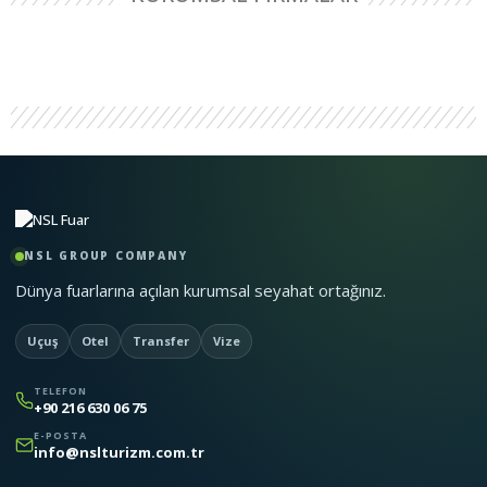
NSL GROUP COMPANY
Dünya fuarlarına açılan kurumsal seyahat ortağınız.
Uçuş
Otel
Transfer
Vize
TELEFON
+90 216 630 06 75
E-POSTA
info@nslturizm.com.tr