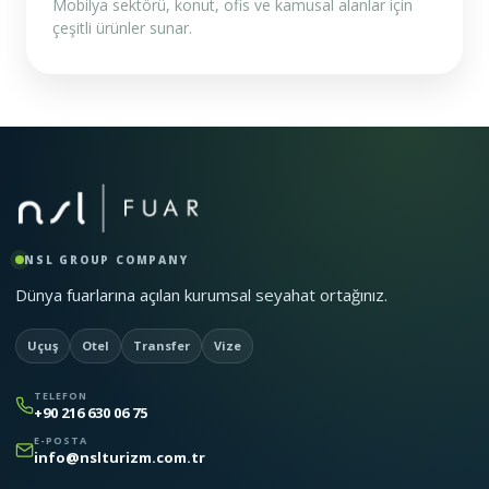
Mobilya sektörü, konut, ofis ve kamusal alanlar için
çeşitli ürünler sunar.
NSL GROUP COMPANY
Dünya fuarlarına açılan kurumsal seyahat ortağınız.
Uçuş
Otel
Transfer
Vize
TELEFON
+90 216 630 06 75
E-POSTA
info@nslturizm.com.tr