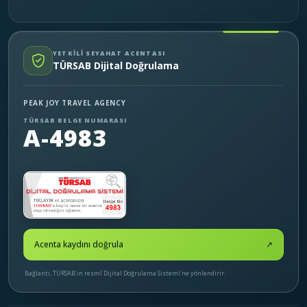
YETKİLİ SEYAHAT ACENTASI
TÜRSAB Dijital Doğrulama
PEAK JOY TRAVEL AGENCY
TÜRSAB BELGE NUMARASI
A-4983
Acenta kaydını doğrula
↗
Bağlantı, TÜRSAB’ın resmî Dijital Doğrulama Sistemi’ne yönlendirir.