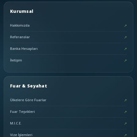
Kurumsal
Hakkımızda
↗
Referanslar
↗
Banka Hesapları
↗
İletişim
↗
Fuar & Seyahat
Ülkelere Göre Fuarlar
↗
Fuar Teşvikleri
↗
M.I.C.E.
↗
Vize İşlemleri
↗