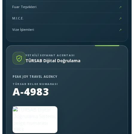
Fuar Teşvikleri
↗
M.I.C.E.
↗
Vize İşlemleri
↗
YETKİLİ SEYAHAT ACENTASI
TÜRSAB Dijital Doğrulama
PEAK JOY TRAVEL AGENCY
TÜRSAB BELGE NUMARASI
A-4983