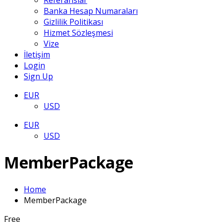
Referanslar
Banka Hesap Numaraları
Gizlilik Politikası
Hizmet Sözleşmesi
Vize
İletişim
Login
Sign Up
EUR
USD
EUR
USD
MemberPackage
Home
MemberPackage
Free