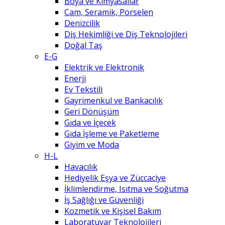
Boya ve Kimyasallar
Cam, Seramik, Porselen
Denizcilik
Diş Hekimliği ve Diş Teknolojileri
Doğal Taş
E-G
Elektrik ve Elektronik
Enerji
Ev Tekstili
Gayrimenkul ve Bankacılık
Geri Dönüşüm
Gıda ve İçecek
Gıda İşleme ve Paketleme
Giyim ve Moda
H-L
Havacılık
Hediyelik Eşya ve Züccaciye
İklimlendirme, Isıtma ve Soğutma
İş Sağlığı ve Güvenliği
Kozmetik ve Kişisel Bakım
Laboratuvar Teknolojileri