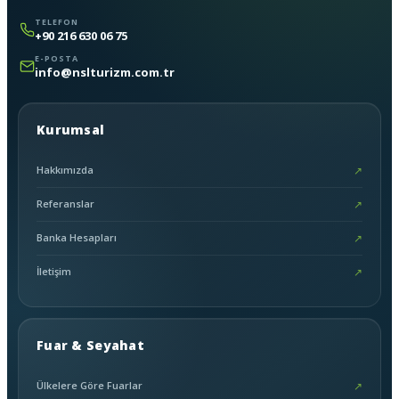
TELEFON
+90 216 630 06 75
E-POSTA
info@nslturizm.com.tr
Kurumsal
Hakkımızda
↗
Referanslar
↗
Banka Hesapları
↗
İletişim
↗
Fuar & Seyahat
Ülkelere Göre Fuarlar
↗