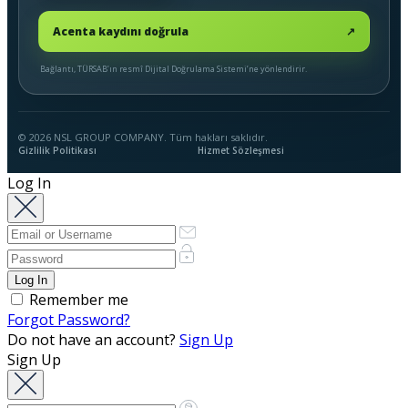
Acenta kaydını doğrula
↗
Bağlantı, TÜRSAB’ın resmî Dijital Doğrulama Sistemi’ne yönlendirir.
© 2026 NSL GROUP COMPANY. Tüm hakları saklıdır.
Gizlilik Politikası
Hizmet Sözleşmesi
Log In
Remember me
Forgot Password?
Do not have an account?
Sign Up
Sign Up