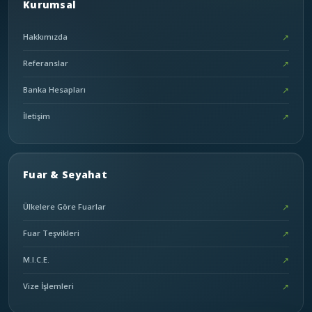
Kurumsal
Hakkımızda
↗
Referanslar
↗
Banka Hesapları
↗
İletişim
↗
Fuar & Seyahat
Ülkelere Göre Fuarlar
↗
Fuar Teşvikleri
↗
M.I.C.E.
↗
Vize İşlemleri
↗