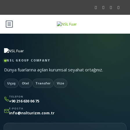
NSL GROUP COMPANY
Dünya fuarlarına açılan kurumsal seyahat ortağınız.
Uçuş
Otel
Transfer
Vize
TELEFON
+90 216 630 06 75
E-POSTA
info@nslturizm.com.tr