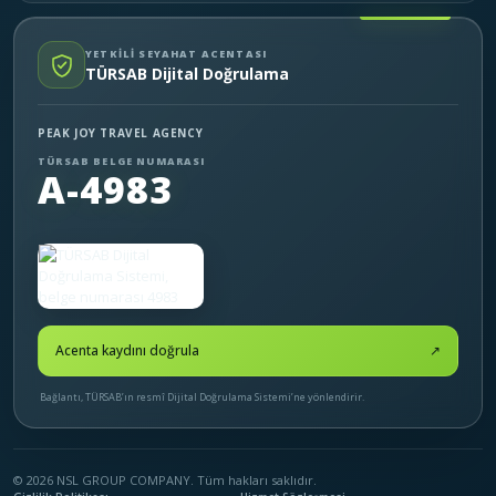
YETKİLİ SEYAHAT ACENTASI
TÜRSAB Dijital Doğrulama
PEAK JOY TRAVEL AGENCY
TÜRSAB BELGE NUMARASI
A-4983
Acenta kaydını doğrula
↗
Bağlantı, TÜRSAB’ın resmî Dijital Doğrulama Sistemi’ne yönlendirir.
© 2026 NSL GROUP COMPANY. Tüm hakları saklıdır.