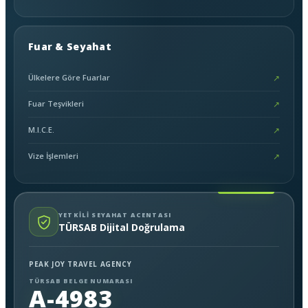
Fuar & Seyahat
Ülkelere Göre Fuarlar
↗
Fuar Teşvikleri
↗
M.I.C.E.
↗
Vize İşlemleri
↗
YETKİLİ SEYAHAT ACENTASI
TÜRSAB Dijital Doğrulama
PEAK JOY TRAVEL AGENCY
TÜRSAB BELGE NUMARASI
A-4983