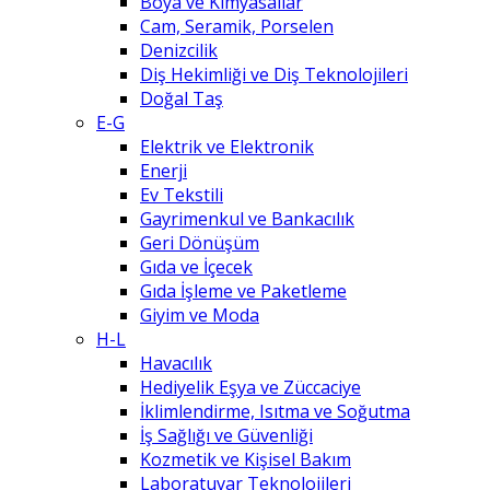
Boya ve Kimyasallar
Cam, Seramik, Porselen
Denizcilik
Diş Hekimliği ve Diş Teknolojileri
Doğal Taş
E-G
Elektrik ve Elektronik
Enerji
Ev Tekstili
Gayrimenkul ve Bankacılık
Geri Dönüşüm
Gıda ve İçecek
Gıda İşleme ve Paketleme
Giyim ve Moda
H-L
Havacılık
Hediyelik Eşya ve Züccaciye
İklimlendirme, Isıtma ve Soğutma
İş Sağlığı ve Güvenliği
Kozmetik ve Kişisel Bakım
Laboratuvar Teknolojileri