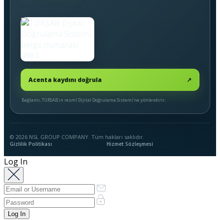
Acenta kaydını doğrula
↗
Bağlantı, TÜRSAB’ın resmî Dijital Doğrulama Sistemi’ne yönlendirir.
© 2026 NSL GROUP COMPANY. Tüm hakları saklıdır.
Gizlilik Politikası
Hizmet Sözleşmesi
Log In