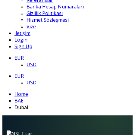
Referanslar
Banka Hesap Numaraları
Gizlilik Politikası
Hizmet Sözleşmesi
Vize
İletişim
Login
Sign Up
EUR
USD
EUR
USD
Home
BAE
Dubai