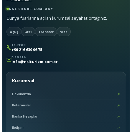
NSL GROUP COMPANY
Dünya fuarlarına açılan kurumsal seyahat ortağınız.
Uçuş
Otel
Transfer
Vize
TELEFON
+90 216 630 06 75
E-POSTA
info@nslturizm.com.tr
Kurumsal
Hakkımızda
↗
Referanslar
↗
Banka Hesapları
↗
İletişim
↗