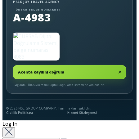
PEAK JOY TRAVEL AGENCY
TÜRSAB BELGE NUMARASI
A-4983
Acenta kaydını doğrula
↗
Bağlantı, TÜRSAB’ın resmî Dijital Doğrulama Sistemi’ne yönlendirir.
© 2026 NSL GROUP COMPANY. Tüm hakları saklıdır.
Gizlilik Politikası
Hizmet Sözleşmesi
Log In