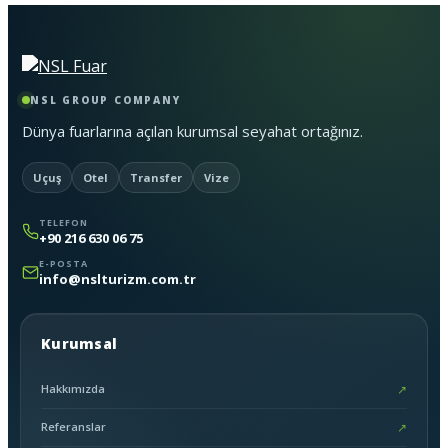
NSL GROUP COMPANY
Dünya fuarlarına açılan kurumsal seyahat ortağınız.
Uçuş
Otel
Transfer
Vize
TELEFON
+90 216 630 06 75
E-POSTA
info@nslturizm.com.tr
Kurumsal
Hakkımızda
↗
Referanslar
↗