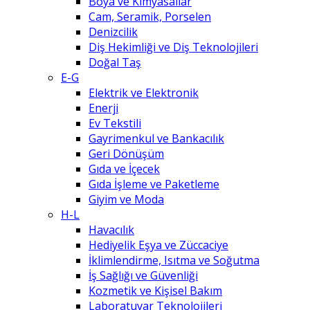
Boya ve Kimyasallar
Cam, Seramik, Porselen
Denizcilik
Diş Hekimliği ve Diş Teknolojileri
Doğal Taş
E-G
Elektrik ve Elektronik
Enerji
Ev Tekstili
Gayrimenkul ve Bankacılık
Geri Dönüşüm
Gıda ve İçecek
Gıda İşleme ve Paketleme
Giyim ve Moda
H-L
Havacılık
Hediyelik Eşya ve Züccaciye
İklimlendirme, Isıtma ve Soğutma
İş Sağlığı ve Güvenliği
Kozmetik ve Kişisel Bakım
Laboratuvar Teknolojileri