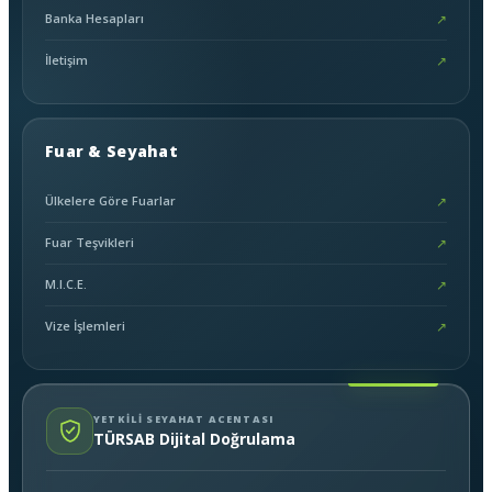
Banka Hesapları
↗
İletişim
↗
Fuar & Seyahat
Ülkelere Göre Fuarlar
↗
Fuar Teşvikleri
↗
M.I.C.E.
↗
Vize İşlemleri
↗
YETKİLİ SEYAHAT ACENTASI
TÜRSAB Dijital Doğrulama