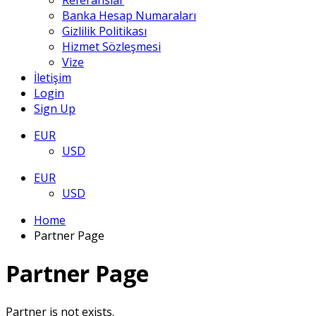
Referanslar
Banka Hesap Numaraları
Gizlilik Politikası
Hizmet Sözleşmesi
Vize
İletişim
Login
Sign Up
EUR
USD
EUR
USD
Home
Partner Page
Partner Page
Partner is not exists.