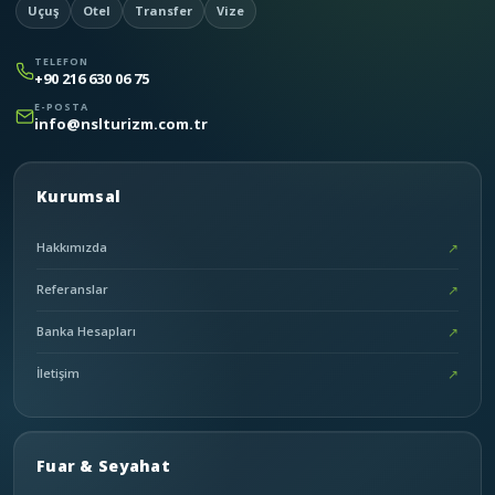
Uçuş
Otel
Transfer
Vize
TELEFON
+90 216 630 06 75
E-POSTA
info@nslturizm.com.tr
Kurumsal
Hakkımızda
↗
Referanslar
↗
Banka Hesapları
↗
İletişim
↗
Fuar & Seyahat