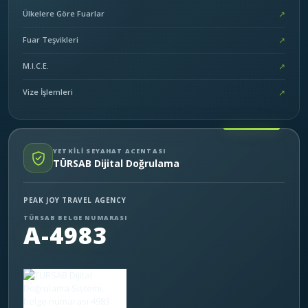
Ülkelere Göre Fuarlar
↗
Fuar Teşvikleri
↗
M.I.C.E.
↗
Vize İşlemleri
↗
YETKİLİ SEYAHAT ACENTASI
TÜRSAB Dijital Doğrulama
PEAK JOY TRAVEL AGENCY
TÜRSAB BELGE NUMARASI
A-4983