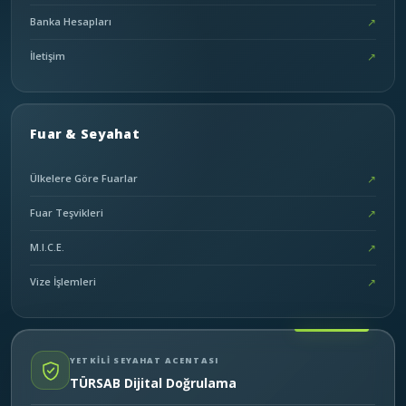
Banka Hesapları
↗
İletişim
↗
Fuar & Seyahat
Ülkelere Göre Fuarlar
↗
Fuar Teşvikleri
↗
M.I.C.E.
↗
Vize İşlemleri
↗
YETKİLİ SEYAHAT ACENTASI
TÜRSAB Dijital Doğrulama