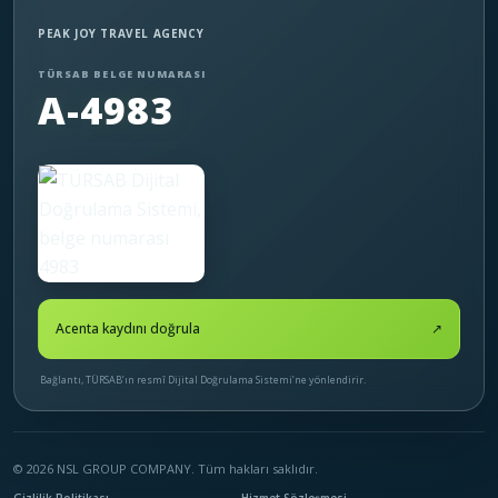
PEAK JOY TRAVEL AGENCY
TÜRSAB BELGE NUMARASI
A-4983
Acenta kaydını doğrula
↗
Bağlantı, TÜRSAB’ın resmî Dijital Doğrulama Sistemi’ne yönlendirir.
© 2026 NSL GROUP COMPANY. Tüm hakları saklıdır.