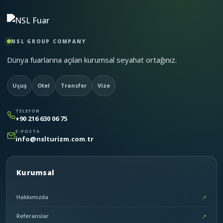
NSL GROUP COMPANY
Dünya fuarlarına açılan kurumsal seyahat ortağınız.
Uçuş
Otel
Transfer
Vize
TELEFON
+90 216 630 06 75
E-POSTA
info@nslturizm.com.tr
Kurumsal
Hakkımızda
↗
Referanslar
↗