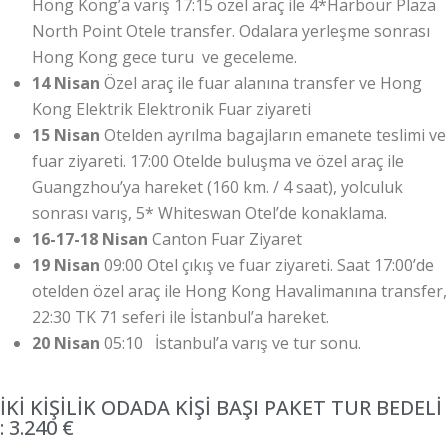
Hong Kong’a varış 17:15 özel araç ile 4*Harbour Plaza
North Point Otele transfer. Odalara yerleşme sonrası
Hong Kong gece turu ve geceleme.
14 Nisan
Özel araç ile fuar alanına transfer ve Hong
Kong Elektrik Elektronik Fuar ziyareti
15 Nisan
Otelden ayrılma bagajların emanete teslimi ve
fuar ziyareti. 17:00 Otelde buluşma ve özel araç ile
Guangzhou’ya hareket (160 km. / 4 saat), yolculuk
sonrası varış, 5* Whiteswan Otel’de konaklama.
16-17-18 Nisan
Canton Fuar Ziyaret
19 Nisan
09:00 Otel çıkış ve fuar ziyareti. Saat 17:00’de
otelden özel araç ile Hong Kong Havalimanına transfer,
22:30 TK 71 seferi ile İstanbul’a hareket.
20 Nisan
05:10 İstanbul’a varış ve tur sonu.
İKİ KİŞİLİK ODADA KİŞİ BAŞI PAKET TUR BEDELİ
: 3.240 €