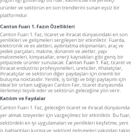
ürünler ve sektörün en son trendlerini sunan eşsiz bir
platformdur.
Canton Fuarı 1. Fazın Özellikleri
Canton Fuarı 1. Faz
, ticaret ve ihracat dünyasındaki en son
yenilikleri ve gelişmeleri sergileyen bir etkinliktir. Fuarda,
elektronik ve ev aletleri, aydınlatma ekipmanları, araç ve
yedek parçaları, makine, donanım ve aletler, yapı
malzemeleri, kimyasallar, enerji kaynakları gibi geniş bir
yelpazede ürünler sunulacak.
Canton Fuarı 1. Faz
, ticaret ve
ihracat endüstrisi profesyonelleri, üreticiler, ithalatçılar,
ihracatçılar ve sektörün diğer paydaşları için önemli bir
buluşma noktasıdır. Yenilik, iş birliği ve bilgi paylaşımı için
ideal bir ortam sağlayan Canton Fair, ticaret dünyasında
ilerlemeyi teşvik eder ve sektörün geleceğine yön verir.
Katılım ve Faydalar
Canton Fuarı 1. Faz
, geleceğin ticaret ve ihracat dünyasında
yer almak isteyenler için vazgeçilmez bir etkinliktir. Bu fuar,
sektördeki en iyi uygulamaları ve yenilikleri keşfetme, yeni
iş bağlantıları kurma ve sektörel gelişmeleri yakından takip